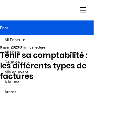
Post
All Posts
9 janv. 2023
3 min de lecture
All Posts
Tenir sa comptabilité :
Reunion
les différents types de
Mis en avant
factures
A la une
Autres