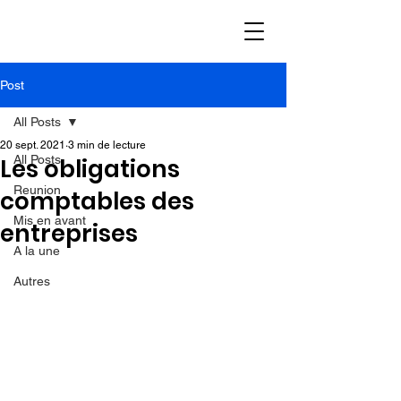
Post
All Posts
20 sept. 2021
3 min de lecture
All Posts
Les obligations
Reunion
comptables des
Mis en avant
entreprises
A la une
Autres