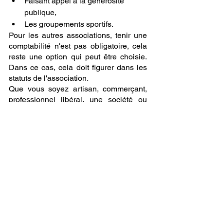
Faisant appel à la générosité 
publique,
Les groupements sportifs.
Pour les autres associations, tenir une 
comptabilité n'est pas obligatoire, cela 
reste une option qui peut être choisie. 
Dans ce cas, cela doit figurer dans les 
statuts de l'association.
Que vous soyez artisan, commerçant, 
professionnel libéral, une société ou 
une association, 
notre cabinet 
d'expertise comptable
 peut prendre en 
main tout ou partie de votre 
comptabilité. Vous accompagner au 
quotidien, tenir votre comptabilité, 
certifier vos comptes, trouver les 
solutions adaptées à votre activité font 
partie de 
nos missions
.
Autres