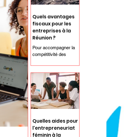
Quels avantages
fiscaux pour les
entreprises à la
Réunion ?
Pour accompagner la
compétitivité des
entreprises, développer
l’emploi et l’économie
du territoire, les
entreprises qui
composent le...
Quelles aides pour
l'entrepreneuriat
féminin à la