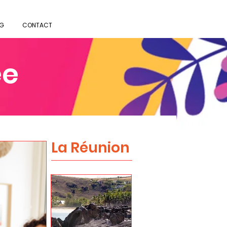
G
CONTACT
ée
La Réunion