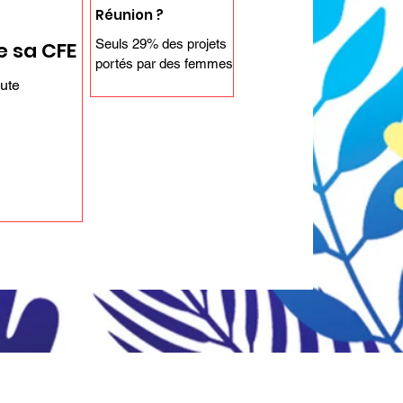
Réunion ?
Seuls 29% des projets
 sa CFE
portés par des femmes
parviennent à se lancer.
oute
Cette statistique
démontre l'importance,
pour les femmes...